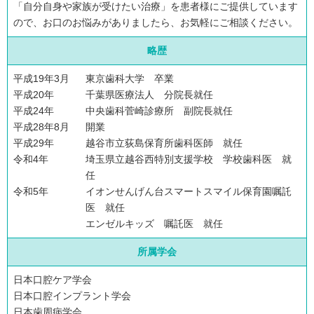
「自分自身や家族が受けたい治療」を患者様にご提供しています
ので、お口のお悩みがありましたら、お気軽にご相談ください。
略歴
平成19年3月
東京歯科大学 卒業
平成20年
千葉県医療法人 分院長就任
平成24年
中央歯科菅崎診療所 副院長就任
平成28年8月
開業
平成29年
越谷市立荻島保育所歯科医師 就任
令和4年
埼玉県立越谷西特別支援学校 学校歯科医 就
任
令和5年
イオンせんげん台スマートスマイル保育園嘱託
医 就任
エンゼルキッズ 嘱託医 就任
所属学会
日本口腔ケア学会
日本口腔インプラント学会
日本歯周病学会